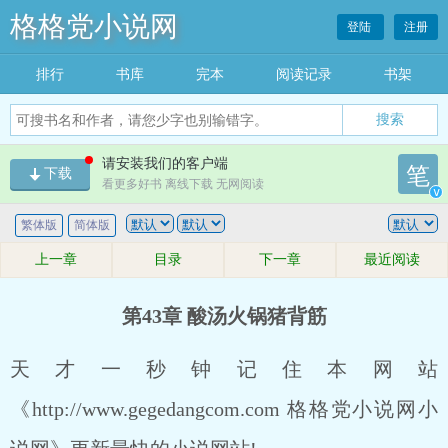
格格党小说网
登陆
注册
排行
书库
完本
阅读记录
书架
搜索
请安装我们的客户端
笔
下载
看更多好书 离线下载 无网阅读
v
繁体版
简体版
上一章
目录
下一章
最近阅读
第43章 酸汤火锅猪背筋
天才一秒钟记住本网站
《http://www.gegedangcom.com 格格党小说网小