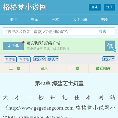
格格党小说网
登陆
注册
排行
书库
完本
阅读记录
书架
搜索
请安装我们的客户端
笔
下载
看更多好书 离线下载 无网阅读
v
繁体版
简体版
上一章
目录
下一章
最近阅读
第42章 海盐芝士奶盖
天才一秒钟记住本网站
《http://www.gegedangcom.com 格格党小说网小