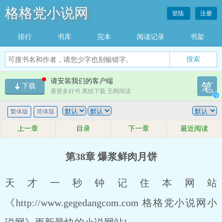
格格党小说网
登陆
注册
排行
书库
完本
阅读记录
书架
搜索
请安装我们的客户端
笔
下载
看更多好书 离线下载 无网阅读
v
繁体版
简体版
上一章
目录
下一章
最近阅读
第38章 爆浆鲜肉月饼
天才一秒钟记住本网站
《http://www.gegedangcom.com 格格党小说网小