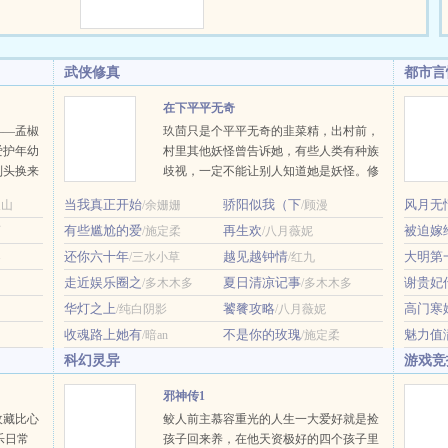
，质疑他的养
在意，专心利
技能点来养
武侠修真
都市言
么，家里的兽
遇舟做饭方
在下平平无奇
责他做饭表面
——孟椒
玖茴只是个平平无奇的韭菜精，出村前，
至极。崽崽们
爱护年幼
村里其他妖怪曾告诉她，有些人类有种族
味觉系统让直
到头换来
歧视，一定不能让别人知道她是妖怪。修
名声受
真界仙门林立，有宗门擅炼丹，有宗门擅
当我真正开始
骄阳似我（下
风月无
天山
/余姗姗
/顾漫
是将她送
剑修，有宗门擅占卜。唯有玖茴拜的宗
有些尴尬的爱
再生欢
被迫嫁
活。说她
石
/施定柔
门，不仅无人擅御妖兽，其他方面也毫无
/八月薇妮
纳个爱搅
存在感。玖茴问师父：“我们宗门传承两
还你六十年
越见越钟情
大明第
客
/三水小草
/红九
成对？那
千年，靠的是什么？”师父神情深沉，目
走近娱乐圈之
夏日清凉记事
谢贵妃
/多木木多
/多木木多
声。高门
光悠远：“全靠苟。”狗？本文将于11月20
华灯之上
饕餮攻略
高门寒
/纯白阴影
/八月薇妮
了。……
日入V，感谢读者朋友的支持~新文古言
各怀鬼
《落崖三载后》，正在连载中~ …
收魂路上她有
不是你的玫瑰
魅力值
/暗an
/施定柔
科幻灵异
游戏竞
邪神传1
收藏比心
鲛人前主慕容重光的人生一大爱好就是捡
乐日常
孩子回来养，在他天资极好的四个孩子里