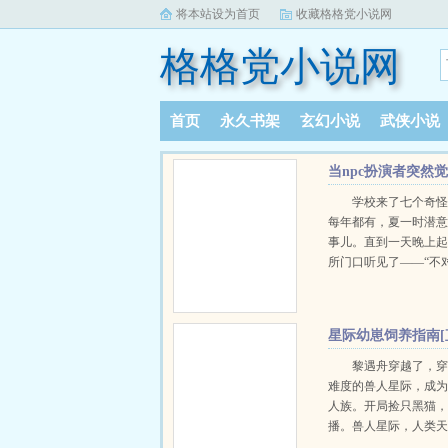
将本站设为首页
收藏格格党小说网
格格党小说网
首页
永久书架
玄幻小说
武侠小说
阅读记录
当npc扮演者突然
学校来了七个奇
每年都有，夏一时潜
事儿。直到一天晚上
所门口听见了——“不
怕……”“他们这些老
迫新手了！”“npc……
时：？？？不知道是
星际幼崽饲养指南[
个世界的奥秘，他也
播]
锁各种人物。万人迷
黎遇舟穿越了，穿
大boss…….一堆杂七
难度的兽人星际，成
逃出了这个世界，夏
人族。开局捡只黑猫
醒了所有记忆，原来
播。兽人星际，人类
扮演npc这一类的玩家
等，由于人类的身份