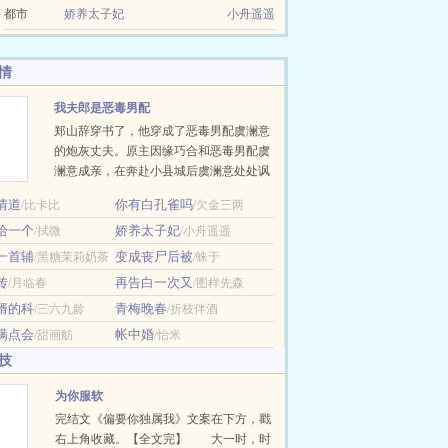
都市
娇养太子妃
小舟遥遥
情
我夫郎是恶毒男配
郑山辞穿书了，他穿成了恶毒男配虞澜意
的炮灰丈夫。原主因缘巧合和恶毒男配虞
澜意成亲，在奔赴小县城后虞澜意处处讽
刺看不起丈夫，丈夫最后受不了联合蓝颜
情道
你有白孔雀吗
/比卡比
/欠金三两
知己把虞澜意杀了。 现在他在宴会上被人
给一个
娇养太子妃
/拭微
抓住和虞澜意同处一室，在大庭广众之下
/小舟遥遥
私会，虞澜意本想让男主和自己关在一起
一首辅
变成丧尸后被
/黑糖茉莉奶茶
/蛛于
结果关错人了，现在他用袖子遮挡着脸，
传
再告白一次又
/月临春
/图样先森
对着郑山辞怒目而视。 面对众人的指责，
婿的科
青梅晚春
/三六九龄
/折枝伴酒
郑山辞咬牙：“我娶。” 郑山辞嘴里发苦，
这人完全就是一个作精，侯府娇养…
满点会
帐中婚
/甜画舫
/怡米
技
为你服软
完结文《偏要你独属我》文案在下方，戳
右上角收藏。【全文完】 大一时，时