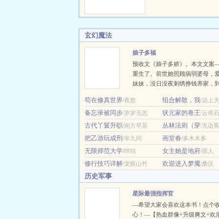
是试…
次直播就被全网嘲讽
娃能力。黎遇舟毫不
用自己前世的饲养员
玄幻魔法
崽，就是不知道为什
崽崽也越来越多。-黎
娘子多福
式前所未见，网友指
预收文《娘子多娇》。本文文案
花里胡哨，实则难吃
重生了。前世她照顾病弱婆母，
实力捧场，全息共享
妹妹，没日没夜刺绣挣钱养家，
播间网友真实体验…
的却是他要与高门贵女成亲，怕
苟在修真世界
组合解散，我
/夜悠
/远上
损，还要逼她自请为妾，最后更
备忘录被同步
状元家的卷王
/岁岁无恙
给别人。这次，她决定为自己而
/云依
流产生不出孩子？行，我就给你
古代丫鬟升职
丛林法则（穿
/南方早茶
/无边
事的小妾。想要和高门贵女成双
把乙游玩成刑
画堂春
/辛九同
/多木木多
我就在外面大肆宣扬自己的好名
无限师范大学
女主她是地府
/咩咕
/孺人
贵女怀孕了？没事，小妾也怀孕
眼看时机成熟，前夫与高门贵女
修行技巧详解
欢迎进入梦魇
/龙眼山竹
/桑沃
胎，小…
历史军事
星际最强指挥官
—希望大家会喜欢这本书！点个
心！—【热血群像+升级爽文+欢