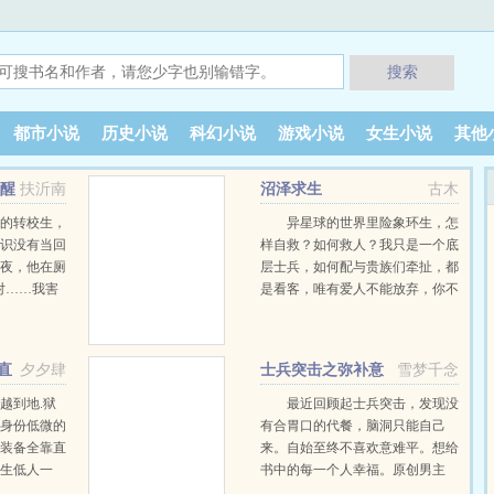
搜索
都市小说
历史小说
科幻小说
游戏小说
女生小说
其他
觉醒
扶沂南
沼泽求生
古木
怪的转校生，
异星球的世界里险象环生，怎
意识没有当回
样自救？如何救人？我只是一个底
起夜，他在厕
层士兵，如何配与贵族们牵扯，都
对……我害
是看客，唯有爱人不能放弃，你不
玩家也就会压
能体验游戏，就无法征服…… …
”夏一
不是接触了这
直
夕夕肆
士兵突击之弥补意
雪梦千念
开始探索，解
难平
……黑猫……
越到地.狱
最近回顾起士兵突击，发现没
杂八后，他
为身份低微的
有合胃口的代餐，脑洞只能自己
一时一瞬间苏
，装备全靠直
来。自始至终不喜欢意难平。想给
他是无限流中
天生低人一
书中的每一个人幸福。原创男主
，只不过他
，黎遇舟第一
…