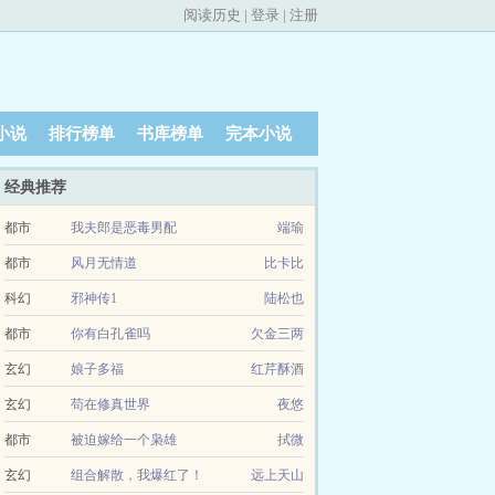
阅读历史
|
登录
|
注册
小说
排行榜单
书库榜单
完本小说
经典推荐
都市
我夫郎是恶毒男配
端瑜
都市
风月无情道
比卡比
科幻
邪神传1
陆松也
都市
你有白孔雀吗
欠金三两
玄幻
娘子多福
红芹酥酒
玄幻
苟在修真世界
夜悠
都市
被迫嫁给一个枭雄
拭微
玄幻
组合解散，我爆红了！
远上天山